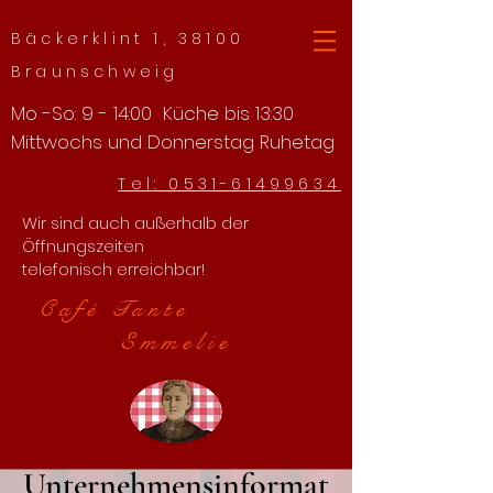
Bäckerklint 1, 38100
Braunschweig
Mo -So: 9 - 14:00 Küche bis 13:30
Mittwochs und Donnerstag Ruhetag
Tel: 0531-61499634
Wir sind auch außerhalb der
Öffnungszeiten
telefonisch erreichbar!
Café Tante
Emmelie
Unternehmensinformat